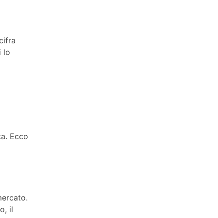
cifra
 lo
ca. Ecco
mercato.
, il