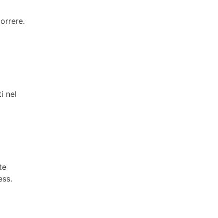
orrere.
i nel
te
ess.