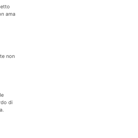
tetto
non ama
ite non
le
rdo di
a.