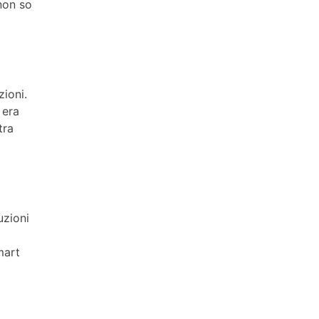
 non so
zioni.
 era
tra
uzioni
mart