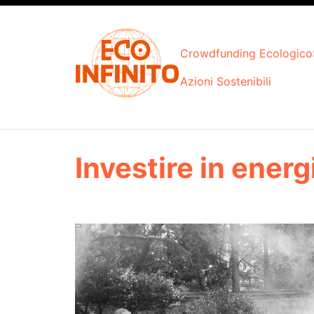
Skip
to
content
Crowdfunding Ecologico
Azioni Sostenibili
Investire in energ