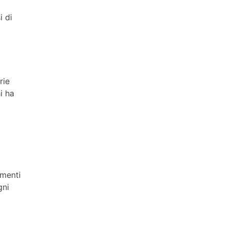
i di
rie
i ha
amenti
gni