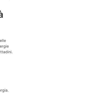
à
elle
nergie
ttadini.
rgia.