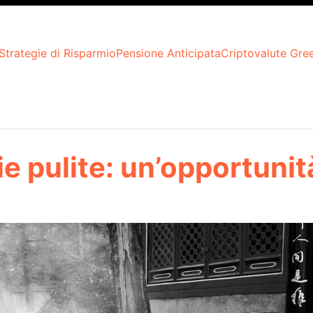
Strategie di Risparmio
Pensione Anticipata
Criptovalute Gre
ie pulite: un’opportunità