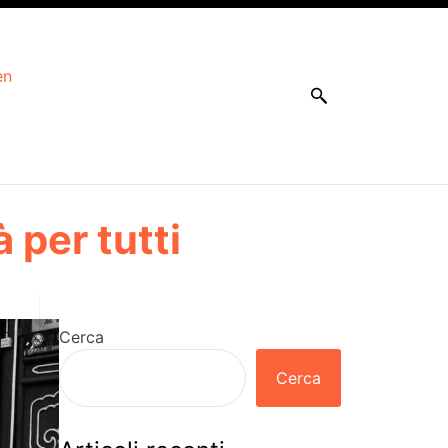
en
 per tutti
Cerca
Cerca