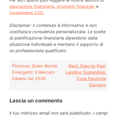
educazione finanziaria
,
strumenti finanziari
e
investimenti ESG
.
Disclaimer: il contenuto è informativo e non
costituisce consulenza personalizzata. Le scelte
di pianificazione finanziaria dipendono dalla
situazione individuale e meritano il supporto di
un professionista qualificato.
Navigazione
Previous:
Green Bonds
Next:
Peer-to-Peer
Emergenti: Il Mercato
Lending Sostenibile:
articoli
Italiano nel 2026
Cosa Funziona
Davvero
Lascia un commento
Il tuo indirizzo email non sarà pubblicato.
I campi